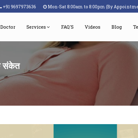
+91 9697973636
Mon-Sat 8:00am to 8:00pm (By Appointm
 Doctor
Services
FAQ'S
Videos
Blog
T
िक संकेत