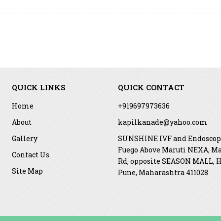
QUICK LINKS
QUICK CONTACT
Home
+919697973636
About
kapilkanade@yahoo.com
Gallery
SUNSHINE IVF and Endoscopy
Fuego Above Maruti NEXA, M
Contact Us
Rd, opposite SEASON MALL, H
Site Map
Pune, Maharashtra 411028