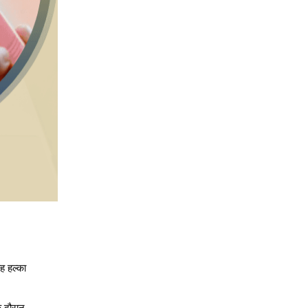
 हल्का 
े दौरान 